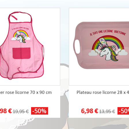
ier rose licorne 70 x 90 cm
Plateau rose licorne 28 x 
-50%
-5
,98 €
6,98 €
19,95 €
13,95 €