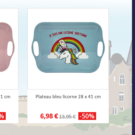
41 cm
Plateau bleu licorne 28 x 41 cm
0%
-50%
6,98 €
13,95 €