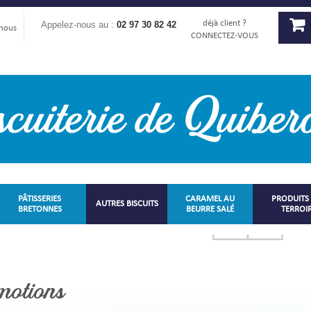
déjà client ?
Appelez-nous au :
02 97 30 82 42
-nous
CONNECTEZ-VOUS
PÂTISSERIES
CARAMEL AU
PRODUITS
AUTRES BISCUITS
BRETONNES
BEURRE SALÉ
TERROI
otions