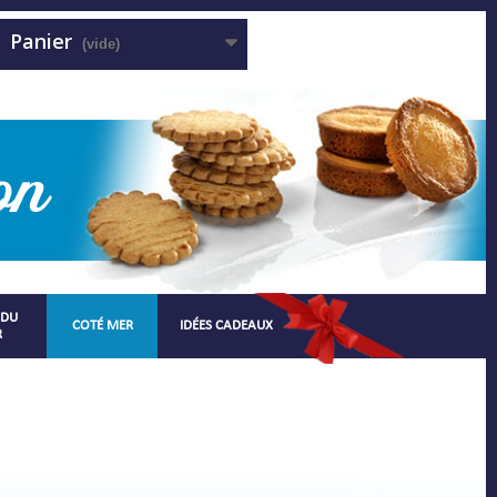
Panier
(vide)
 DU
COTÉ MER
IDÉES CADEAUX
R