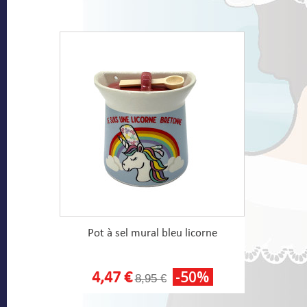
Pot à sel mural bleu licorne
-50%
4,47 €
8,95 €