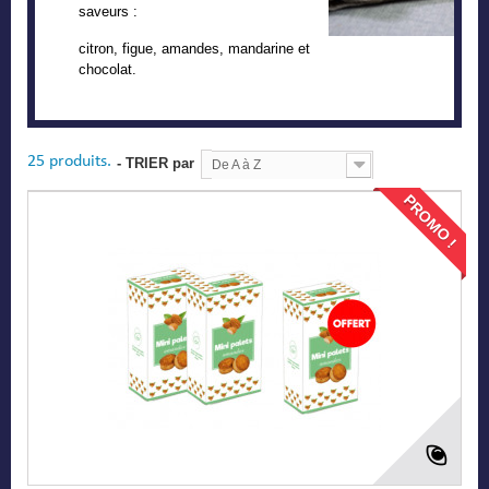
saveurs
:
citron, figue, amandes, mandarine et
chocolat.
25 produits.
- TRIER par
De A à Z
PROMO !