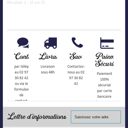
Résultats 1 - 12 sur 25.
Contact
Livraison
Sav
Paiement
Sécurisé
par téléphone
Livraison
Contactez-
au 02 97
sous 48h
nous au 02
Paiement
30 82 42
97 30 82
100%
ou via le
42
sécurisé
formulaire
par carte
de
bancaire
contact
(Mastercard,
Visa, ...) et
chèque.
Lettre d'informations