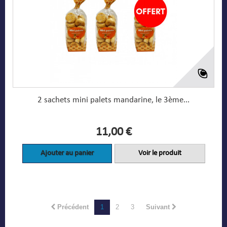
2 sachets mini palets mandarine, le 3ème...
11,00 €
Ajouter au panier
Voir le produit
Précédent
1
2
3
Suivant