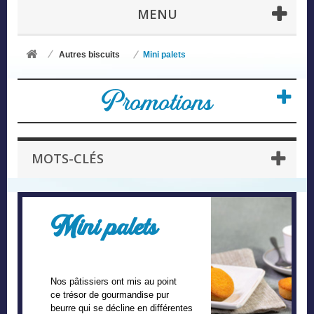
MENU
Autres biscuits
Mini palets
Promotions
MOTS-CLÉS
Mini palets
Nos pâtissiers ont mis au point
ce
trésor de gourmandise pur
beurre
qui se décline en
différentes