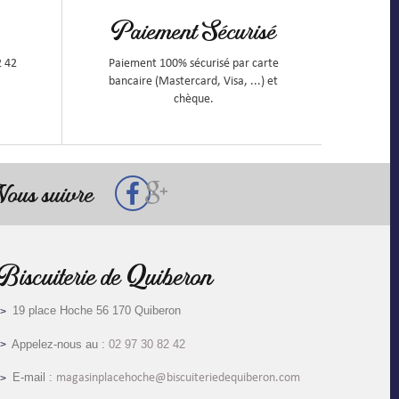
Paiement Sécurisé
2 42
Paiement 100% sécurisé par carte
bancaire (Mastercard, Visa, ...) et
chèque.
ous suivre
Biscuiterie de Quiberon
19 place Hoche 56 170 Quiberon
Appelez-nous au :
02 97 30 82 42
E-mail :
magasinplacehoche@biscuiteriedequiberon.com