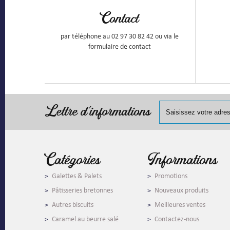
Contact
par téléphone au 02 97 30 82 42 ou via le
formulaire de contact
Lettre d'informations
Catégories
Informations
Galettes & Palets
Promotions
Pâtisseries bretonnes
Nouveaux produits
Autres biscuits
Meilleures ventes
Caramel au beurre salé
Contactez-nous