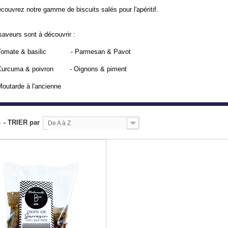
couvrez notre gamme de biscuits salés pour l'apéritif.
saveurs sont à découvrir :
 Tomate & basilic - Parmesan & Pavot
Curcuma & poivron - Oignons & piment
Moutarde à l'ancienne
.
- TRIER par
De A à Z