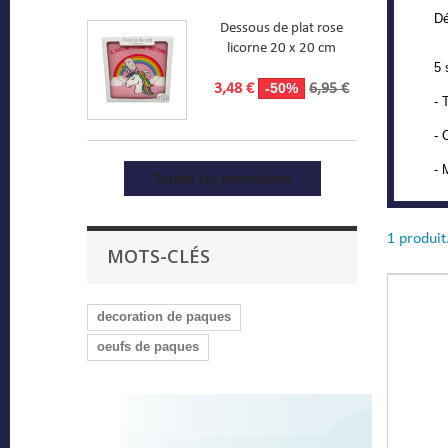
Dé
Dessous de plat rose
licorne 20 x 20 cm
5 
-50%
3,48 €
6,95 €
-
- 
- 
Toutes les promotions
1 produit
MOTS-CLÉS
decoration de paques
oeufs de paques