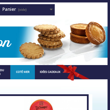
Panier
(vide)
 DU
COTÉ MER
IDÉES CADEAUX
R