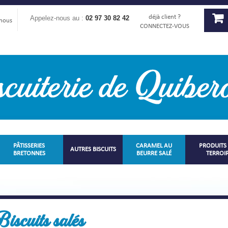
déjà client ?
Appelez-nous au :
02 97 30 82 42
-nous
CONNECTEZ-VOUS
PÂTISSERIES
CARAMEL AU
PRODUITS
AUTRES BISCUITS
BRETONNES
BEURRE SALÉ
TERROI
iscuits salés