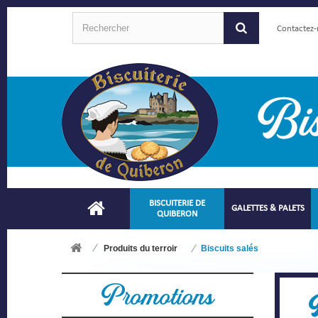
Contactez
BISCUITERIE DE
GALETTES & PALETS
QUIBERON
Produits du terroir
Biscuits salés
Promotions
B