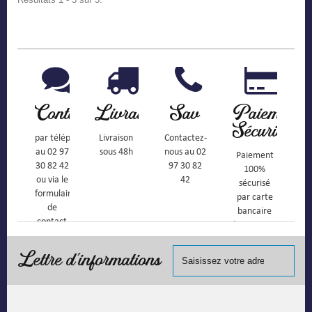
Contact
Livraison
Sav
Paiement
Sécurisé
par téléphone
Livraison
Contactez-
au 02 97
sous 48h
nous au 02
Paiement
30 82 42
97 30 82
100%
ou via le
42
sécurisé
formulaire
par carte
de
bancaire
contact
(Mastercard,
Visa, ...) et
chèque.
Lettre d'informations