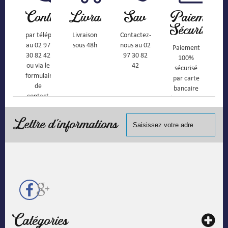
Contact
Livraison
Sav
Paiement
Sécurisé
par téléphone
Livraison
Contactez-
au 02 97
sous 48h
nous au 02
Paiement
30 82 42
97 30 82
100%
ou via le
42
sécurisé
formulaire
par carte
de
bancaire
contact
(Mastercard,
Visa, ...) et
chèque.
Lettre d'informations
Catégories