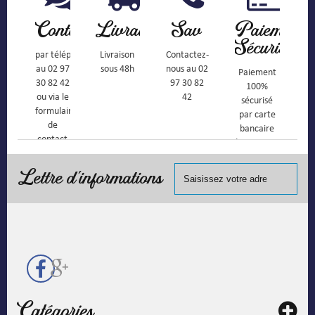
Contact
Livraison
Sav
Paiement
Sécurisé
par téléphone
Livraison
Contactez-
au 02 97
sous 48h
nous au 02
Paiement
30 82 42
97 30 82
100%
ou via le
42
sécurisé
formulaire
par carte
de
bancaire
contact
(Mastercard,
Visa, ...) et
chèque.
Lettre d'informations
Catégories