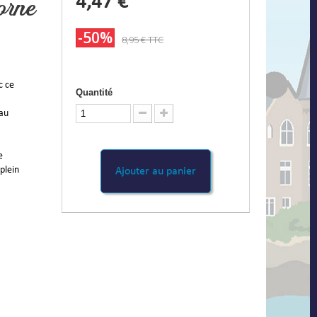
4,47 €
corne
-50%
8,95 €
TTC
c ce
Quantité
 au
e
 plein
Ajouter au panier