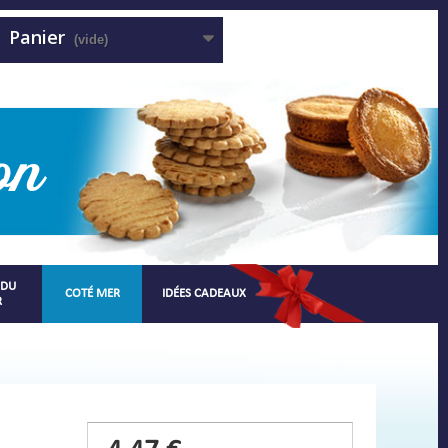
Panier
(vide)
 DU
COTÉ MER
IDÉES CADEAUX
R