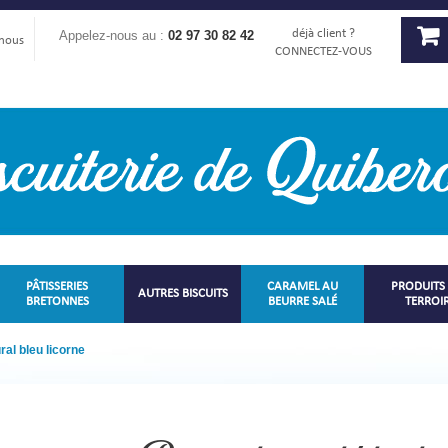
déjà client ?
Appelez-nous au :
02 97 30 82 42
-nous
CONNECTEZ-VOUS
PÂTISSERIES
CARAMEL AU
PRODUITS
AUTRES BISCUITS
BRETONNES
BEURRE SALÉ
TERROI
ral bleu licorne