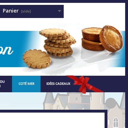
Panier
(vide)
 DU
COTÉ MER
IDÉES CADEAUX
R