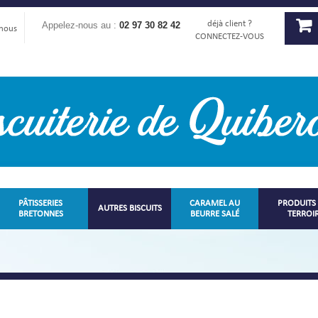
déjà client ?
Appelez-nous au :
02 97 30 82 42
-nous
CONNECTEZ-VOUS
PÂTISSERIES
CARAMEL AU
PRODUITS
AUTRES BISCUITS
BRETONNES
BEURRE SALÉ
TERROI