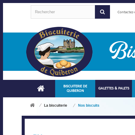
Contactez
BISCUITERIE DE
GALETTES & PALETS
QUIBERON
La biscuiterie
Nos biscuits