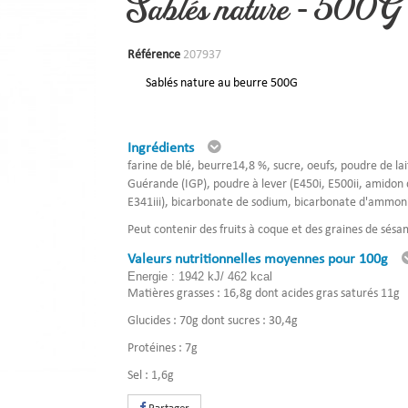
Sablés nature - 500G
Référence
207937
Sablés nature au beurre 500G
Ingrédients
farine de blé, beurre14,8 %, sucre, oeufs, poudre de lai
Guérande (IGP), poudre à lever (E450i, E500ii, amidon 
E341iii), bicarbonate de sodium, bicarbonate d'ammo
Peut contenir des fruits à coque et des graines de sés
Valeurs nutritionnelles moyennes pour 100g
Energie : 1942 kJ/ 462 kcal
Matières grasses : 16,8g dont acides gras saturés 11g
Glucides : 70g dont sucres : 30,4g
Protéines : 7g
Sel : 1,6g