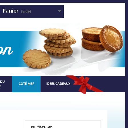
Panier
(vide)
 DU
COTÉ MER
IDÉES CADEAUX
R