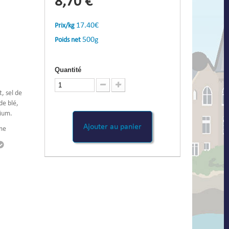
8,70 €
17.40€
Prix/kg
500g
Poids net
Quantité
t, sel de
de blé,
nium.
Ajouter au panier
ame