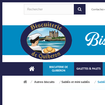
Contactez
BISCUITERIE DE
GALETTES & PALETS
QUIBERON
Autres biscuits
Sablés et mini sablés
Sablé