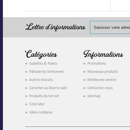
Lettre d'informations
Catégories
Informations
Galettes & Palets
Promotions
Pâtisseries bretonnes
Nouveaux produits
Autres biscuits
Meilleures ventes
Caramel au beurre salé
Contactez-nous
Produits du terroir
sitemap
Coté Mer
Idées cadeaux