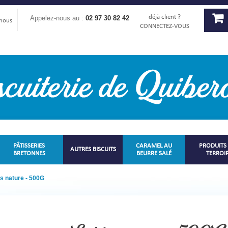
déjà client ?
Appelez-nous au :
02 97 30 82 42
-nous
CONNECTEZ-VOUS
PÂTISSERIES
CARAMEL AU
PRODUITS
AUTRES BISCUITS
BRETONNES
BEURRE SALÉ
TERROI
s nature - 500G