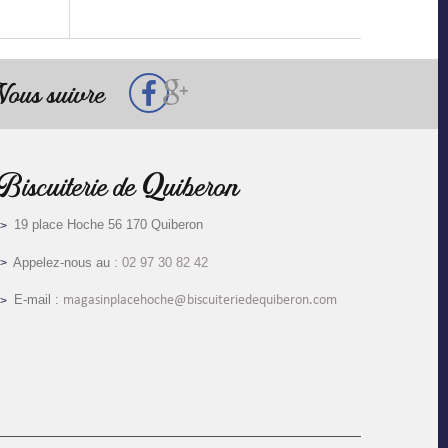
ous suivre
Biscuiterie de Quiberon
19 place Hoche 56 170 Quiberon
Appelez-nous au :
02 97 30 82 42
E-mail :
magasinplacehoche@biscuiteriedequiberon.com