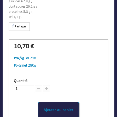
glucides 67,8 g ;
dont sucres 26,1 g ;
protéines 5,3 g ;
sel 1,1 g.
Partager
10,70 €
38.21€
Prix/kg
280g
Poids net
Quantité
Ajouter au panier