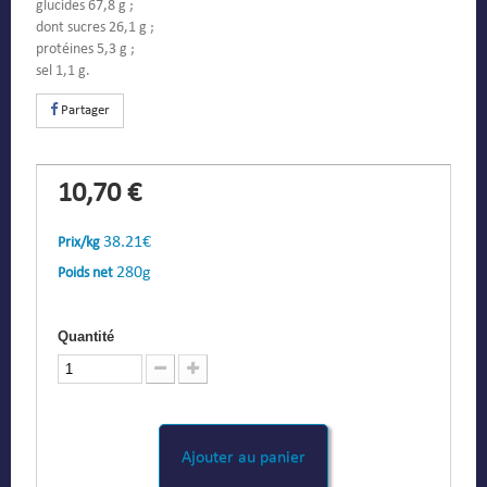
glucides 67,8 g ;
dont sucres 26,1 g ;
protéines 5,3 g ;
sel 1,1 g.
Partager
10,70 €
38.21€
Prix/kg
280g
Poids net
Quantité
Ajouter au panier