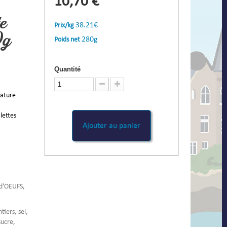
10,70 €
te
38.21€
Prix/kg
0g
280g
Poids net
Quantité
nature
alettes
Ajouter au panier
 d'OEUFS,
tiers, sel,
sucre,