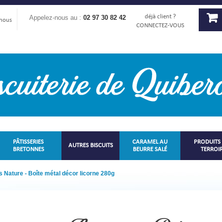
déjà client ?
Appelez-nous au :
02 97 30 82 42
-nous
CONNECTEZ-VOUS
PÂTISSERIES
CARAMEL AU
PRODUITS
AUTRES BISCUITS
BRETONNES
BEURRE SALÉ
TERROI
s Nature - Boîte métal décor licorne 280g