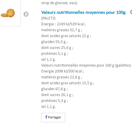
sirop de glucose, eau).
Valeurs nutritionnelles moyennes pour 100g
(PALETS)
Énergie : 2249 kJ/539 kcal ;
matières grasses 32,7 g ;
dont acides gras saturés 22 g ;
glucides 55,5 g ;
dont sucres 25,6 g ;
protéines 5,1 g ;
sel 1,2 g.
Valeurs nutritionnelles moyennes pour 100 g (galettes)
Énergie 2098 kJ/500 kcal ;
matières grasses 22,8 g ;
dont acides gras saturés 15,5 g ;
glucides 67,8 g ;
dont sucres 26,1 g ;
protéines 5,3 g ;
sel 1,1 g.
Partager