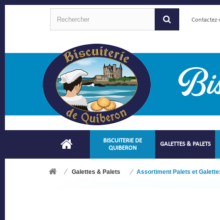
Contactez
BISCUITERIE DE
GALETTES & PALETS
QUIBERON
Galettes & Palets
Assortiment Palets et Galette