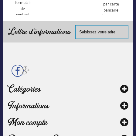
formulaire
par carte
de
bancaire
contact
(Mastercard,
Visa, ...) et
chèque.
Lettre d'informations
Catégories
Informations
Mon compte