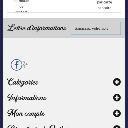
formulaire
par carte
de
bancaire
contact
(Mastercard,
Visa, ...) et
chèque.
Lettre d'informations
Catégories
Informations
Mon compte