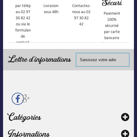
Sécurisé
par téléphone
Livraison
Contactez-
au 02 97
sous 48h
nous au 02
Paiement
30 82 42
97 30 82
100%
ou via le
42
sécurisé
formulaire
par carte
de
bancaire
contact
(Mastercard,
Visa, ...) et
chèque.
Lettre d'informations
Catégories
Informations