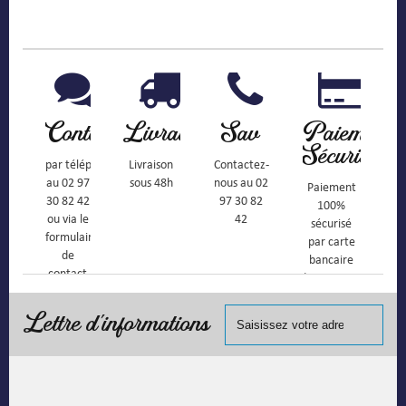
Contact
Livraison
Sav
Paiement
Sécurisé
par téléphone
Livraison
Contactez-
au 02 97
sous 48h
nous au 02
Paiement
30 82 42
97 30 82
100%
ou via le
42
sécurisé
formulaire
par carte
de
bancaire
contact
(Mastercard,
Visa, ...) et
chèque.
Lettre d'informations