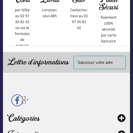
Sécurisé
par téléphone
Livraison
Contactez-
au 02 97
sous 48h
nous au 02
Paiement
30 82 42
97 30 82
100%
ou via le
42
sécurisé
formulaire
par carte
de
bancaire
contact
(Mastercard,
Visa, ...) et
chèque.
Lettre d'informations
Catégories