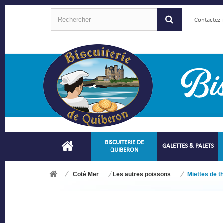
Contactez
BISCUITERIE DE
GALETTES & PALETS
QUIBERON
Coté Mer
Les autres poissons
Miettes de th