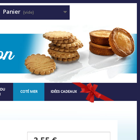
Panier
(vide)
 DU
COTÉ MER
IDÉES CADEAUX
R