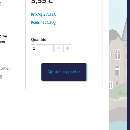
3,55 €
e
27.31€
Prix/kg
130g
Poids net
olive
Quantité
son.
7,50%).
Ajouter au panier