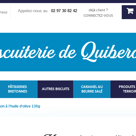
déjà client ?
Appelez-nous au :
02 97 30 82 42
-nous
CONNECTEZ-VOUS
PÂTISSERIES
CARAMEL AU
PRODUITS
AUTRES BISCUITS
BRETONNES
BEURRE SALÉ
TERROI
on à l'huile d'olive 130g