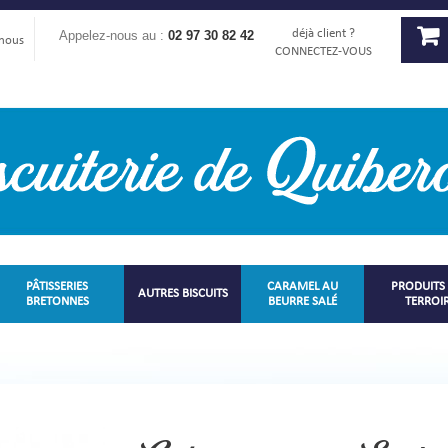
déjà client ?
Appelez-nous au :
02 97 30 82 42
-nous
CONNECTEZ-VOUS
PÂTISSERIES
CARAMEL AU
PRODUITS
AUTRES BISCUITS
BRETONNES
BEURRE SALÉ
TERROI