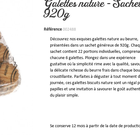
Galettes nature - Sache
920g
Référence
002488
Découvrez nos exquises galettes nature au beurre,
présentées dans un sachet généreux de 920g. Cha
sachet contient 22 portions individuelles, compren
chacune 6 galettes. Plongez dans une expérience
gustative où la simplicité rime avec la qualité, savo
la délicate richesse du beurre frais dans chaque bo
croustillante. Parfaites à déguster à tout moment d
journée, ces galettes biscuits nature sont un régal p
papilles et une invitation à savourer le goût authen
du plaisir simple.
Se conserve 12 mois à partir de la date de producti