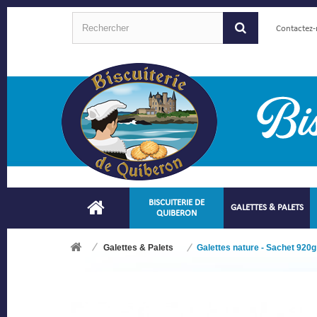
Contactez
BISCUITERIE DE
GALETTES & PALETS
QUIBERON
Galettes & Palets
Galettes nature - Sachet 920g