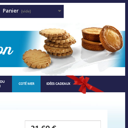
Panier
(vide)
 DU
COTÉ MER
IDÉES CADEAUX
R