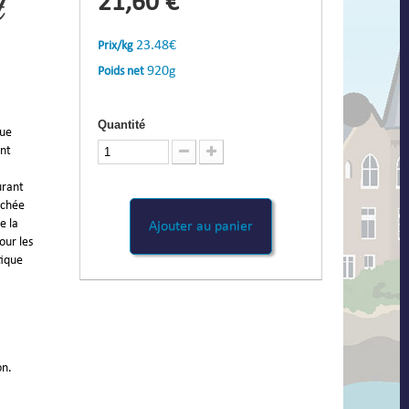
21,60 €
t
23.48€
Prix/kg
920g
Poids net
Quantité
que
ant
urant
uchée
e la
Ajouter au panier
our les
tique
on.