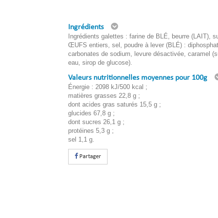
Ingrédients
Ingrédients galettes : farine de BLÉ, beurre (LAIT), s
ŒUFS entiers, sel, poudre à lever (BLÉ) : diphosphat
carbonates de sodium, levure désactivée, caramel (s
eau, sirop de glucose).
Valeurs nutritionnelles moyennes pour 100g
Énergie : 2098 kJ/500 kcal ;
matières grasses 22,8 g ;
dont acides gras saturés 15,5 g ;
glucides 67,8 g ;
dont sucres 26,1 g ;
protéines 5,3 g ;
sel 1,1 g.
Partager