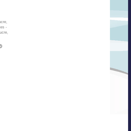
ucre,
es -
ucre,