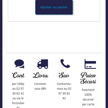
Ajouter au panier
Contact
Livraison
Sav
Paiement
Sécurisé
par téléphone
Livraison
Contactez-
au 02 97
sous 48h
nous au 02
Paiement
30 82 42
97 30 82
100%
ou via le
42
sécurisé
formulaire
par carte