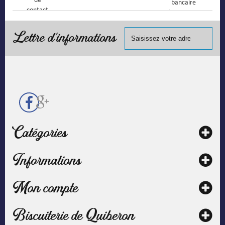
de
bancaire
contact
(Mastercard,
Visa, ...) et
chèque.
Lettre d'informations
Catégories
Informations
Mon compte
Biscuiterie de Quiberon