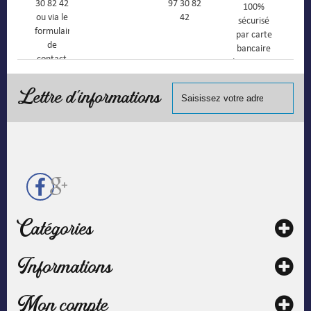
30 82 42
97 30 82
100%
ou via le
42
sécurisé
formulaire
par carte
de
bancaire
contact
(Mastercard,
Visa, ...) et
chèque.
Lettre d'informations
Catégories
Informations
Mon compte