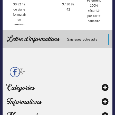
Paiement
30 82 42
97 30 82
100%
ou via le
42
sécurisé
formulaire
par carte
de
bancaire
contact
(Mastercard,
Visa, ...) et
chèque.
Lettre d'informations
Catégories
Informations