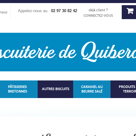
déjà client ?
Appelez-nous au :
02 97 30 82 42
-nous
CONNECTEZ-VOUS
PÂTISSERIES
CARAMEL AU
PRODUITS
AUTRES BISCUITS
BRETONNES
BEURRE SALÉ
TERROI