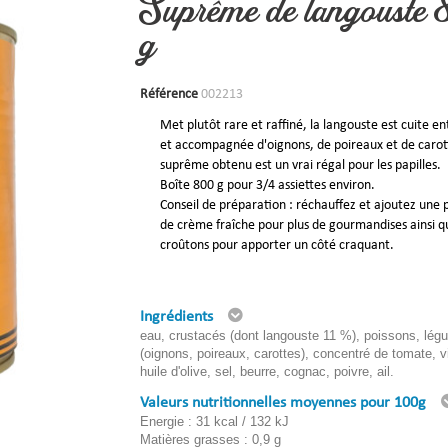
Suprême de langouste
g
Référence
002213
Met plutôt rare et raffiné, la langouste est cuite en
et accompagnée d'oignons, de poireaux et de carot
suprême obtenu est un vrai régal pour les papilles.
Boîte 800 g pour 3/4 assiettes environ.
Conseil de préparation : réchauffez et ajoutez une 
de crème fraîche pour plus de gourmandises ainsi q
croûtons pour apporter un côté craquant.
Ingrédients
eau, crustacés (dont langouste 11 %), poissons, lé
(oignons, poireaux, carottes), concentré de tomate, v
huile d'olive, sel, beurre, cognac, poivre, ail.
Valeurs nutritionnelles moyennes pour 100g
Energie : 31 kcal / 132 kJ
Matières grasses : 0,9 g