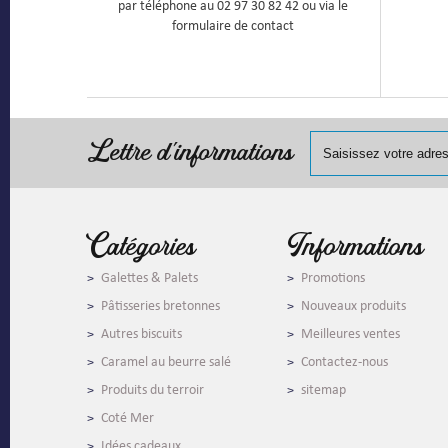
par téléphone au 02 97 30 82 42 ou via le
formulaire de contact
Lettre d'informations
Catégories
Informations
Galettes & Palets
Promotions
Pâtisseries bretonnes
Nouveaux produits
Autres biscuits
Meilleures ventes
Caramel au beurre salé
Contactez-nous
Produits du terroir
sitemap
Coté Mer
Idées cadeaux