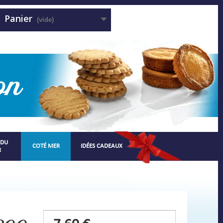
Panier
(vide)
 DU
COTÉ MER
IDÉES CADEAUX
R