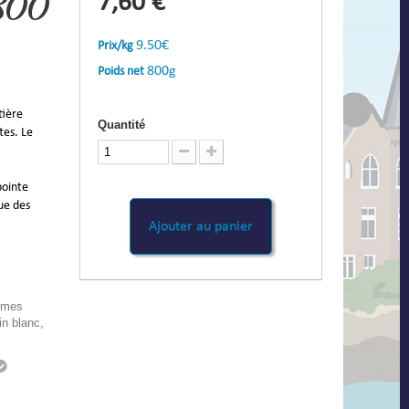
7,60 €
 800
9.50€
Prix/kg
800g
Poids net
tière
Quantité
tes. Le
pointe
ue des
Ajouter au panier
gumes
in blanc,