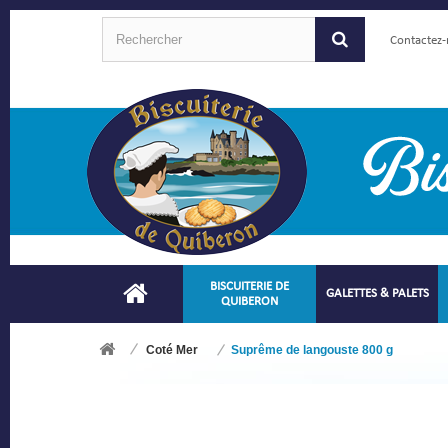
Contactez
BISCUITERIE DE
GALETTES & PALETS
QUIBERON
Coté Mer
Suprême de langouste 800 g