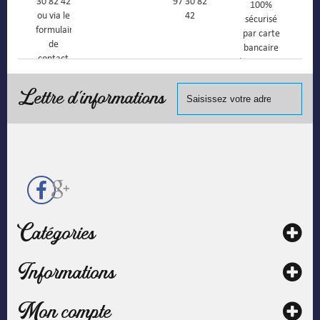
30 82 42
97 30 82
100%
ou via le
42
sécurisé
formulaire
par carte
de
bancaire
contact
(Mastercard,
Visa, ...) et
chèque.
Lettre d'informations
Catégories
Informations
Mon compte