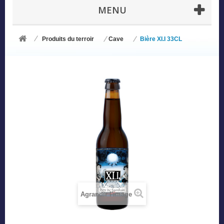
MENU
Produits du terroir
Cave
Bière XI.I 33CL
Agrandir l'image