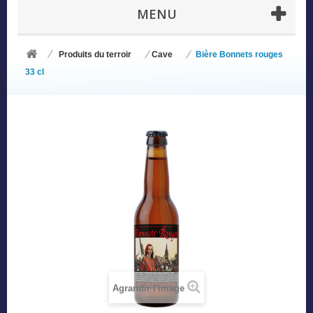
MENU
Produits du terroir
Cave
Bière Bonnets rouges
33 cl
Agrandir l'image