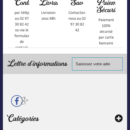
Contact
Livraison
Sav
Paiement
Sécurisé
par téléphone
Livraison
Contactez-
au 02 97
sous 48h
nous au 02
Paiement
30 82 42
97 30 82
100%
ou via le
42
sécurisé
formulaire
par carte
de
bancaire
contact
(Mastercard,
Visa, ...) et
chèque.
Lettre d'informations
Catégories